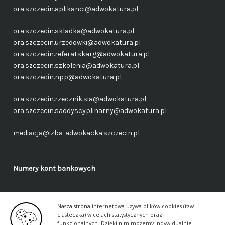
ora.szczecin.aplikanci@adwokatura.pl
ora.szczecin.skladka@adwokatura.pl
ora.szczecin.urzedowki@adwokatura.pl
ora.szczecin.referatskarg@adwokatura.pl
ora.szczecin.szkolenia@adwokatura.pl
ora.szczecin.npp@adwokatura.pl
ora.szczecin.rzecznik.sia@adwokatura.pl
ora.szczecin.saddyscyplinarny@adwokatura.pl
mediacja@izba-adwokacka.szczecin.pl
Numery kont bankowych
Fundusz administracyjny – ogólny
Nasza strona internetowa używa plików cookies (tzw.
40 1050 1559 1000 0090 3288 6591
ciasteczka) w celach statystycznych oraz
funkcjonalnych. Dzięki nim możemy indywidualnie