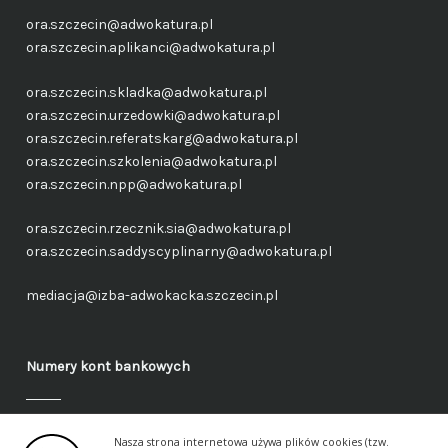
ora.szczecin@adwokatura.pl
ora.szczecin.aplikanci@adwokatura.pl
ora.szczecin.skladka@adwokatura.pl
ora.szczecin.urzedowki@adwokatura.pl
ora.szczecin.referatskarg@adwokatura.pl
ora.szczecin.szkolenia@adwokatura.pl
ora.szczecin.npp@adwokatura.pl
ora.szczecin.rzecznik.sia@adwokatura.pl
ora.szczecin.saddyscyplinarny@adwokatura.pl
mediacja@izba-adwokacka.szczecin.pl
Numery kont bankowych
Fundusz administracyjny – ogólny
Nasza strona internetowa używa plików cookies (tzw.