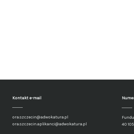
Kontakt e-mail
Numer
ora.szczecin@adwokatura.pl
Fundu
ora.szczecin.aplikanci@adwokatura.pl
40 10