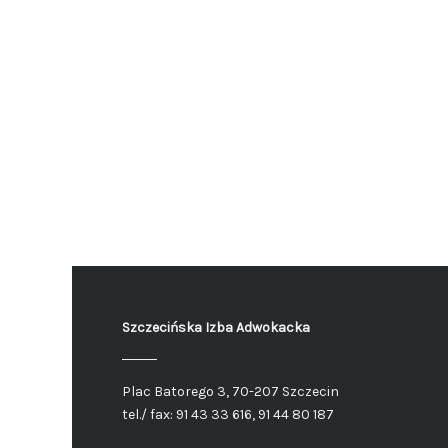
Szczecińska Izba Adwokacka
Plac Batorego 3, 70-207 Szczecin
tel./ fax: 91 43 33 616, 91 44 80 187