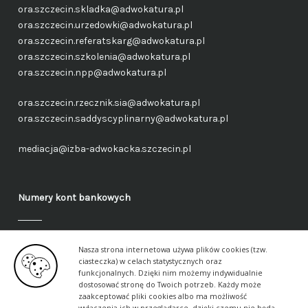
ora.szczecin.skladka@adwokatura.pl
ora.szczecin.urzedowki@adwokatura.pl
ora.szczecin.referatskarg@adwokatura.pl
ora.szczecin.szkolenia@adwokatura.pl
ora.szczecin.npp@adwokatura.pl
ora.szczecin.rzecznik.sia@adwokatura.pl
ora.szczecin.saddyscyplinarny@adwokatura.pl
mediacja@izba-adwokacka.szczecin.pl
Numery kont bankowych
Fundusz administracyjny – ogólny
Nasza strona internetowa używa plików cookies (tzw.
40 1050 1559 1000 0090 3288 6591
ciasteczka) w celach statystycznych oraz
funkcjonalnych. Dzięki nim możemy indywidualnie
dostosować stronę do Twoich potrzeb. Każdy może
Fundusz aplikancki – ogólny
zaakceptować pliki cookies albo ma możliwość
17 1050 1559 1000 0090 3288 6617