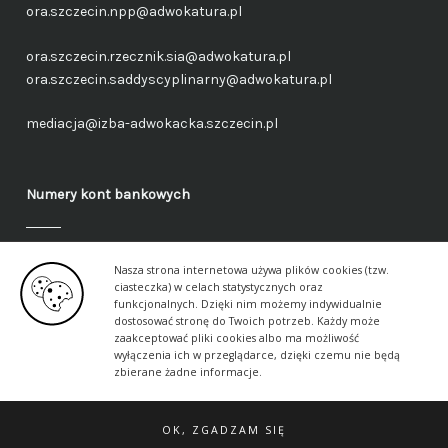
ora.szczecin.npp@adwokatura.pl
ora.szczecin.rzecznik.sia@adwokatura.pl
ora.szczecin.saddyscyplinarny@adwokatura.pl
mediacja@izba-adwokacka.szczecin.pl
Numery kont bankowych
Fundusz administracyjny – ogólny
Nasza strona internetowa używa plików cookies (tzw.
40 1050 1559 1000 0090 3288 6591
ciasteczka) w celach statystycznych oraz
funkcjonalnych. Dzięki nim możemy indywidualnie
dostosować stronę do Twoich potrzeb. Każdy może
Fundusz aplikancki – ogólny
zaakceptować pliki cookies albo ma możliwość
17 1050 1559 1000 0090 3288 6617
wyłączenia ich w przeglądarce, dzięki czemu nie będą
zbierane żadne informacje.
OK, ZGADZAM SIĘ