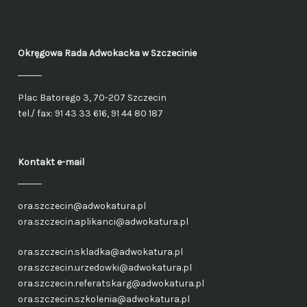
Okręgowa Rada Adwokacka
w Szczecinie
Plac Batorego 3, 70-207 Szczecin
tel./ fax: 91 43 33 616, 91 44 80 187
Kontakt e-mail
ora.szczecin@adwokatura.pl
ora.szczecin.aplikanci@adwokatura.pl
ora.szczecin.skladka@adwokatura.pl
ora.szczecin.urzedowki@adwokatura.pl
ora.szczecin.referatskarg@adwokatura.pl
ora.szczecin.szkolenia@adwokatura.pl