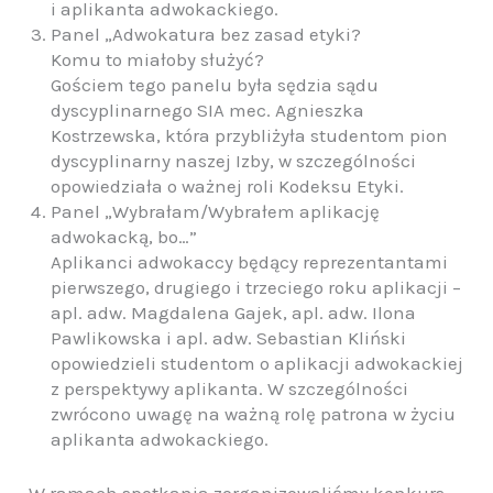
i aplikanta adwokackiego.
Panel „Adwokatura bez zasad etyki?
Komu to miałoby służyć?
Gościem tego panelu była sędzia sądu
dyscyplinarnego SIA mec. Agnieszka
Kostrzewska, która przybliżyła studentom pion
dyscyplinarny naszej Izby, w szczególności
opowiedziała o ważnej roli Kodeksu Etyki.
Panel „Wybrałam/Wybrałem aplikację
adwokacką, bo…”
Aplikanci adwokaccy będący reprezentantami
pierwszego, drugiego i trzeciego roku aplikacji –
apl. adw. Magdalena Gajek, apl. adw. Ilona
Pawlikowska i apl. adw. Sebastian Kliński
opowiedzieli studentom o aplikacji adwokackiej
z perspektywy aplikanta. W szczególności
zwrócono uwagę na ważną rolę patrona w życiu
aplikanta adwokackiego.
W ramach spotkania zorganizowaliśmy konkurs,