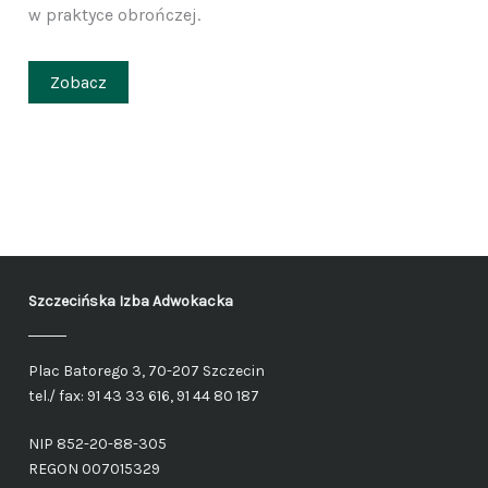
w praktyce obrończej.
Zobacz
Szczecińska Izba Adwokacka
Plac Batorego 3, 70-207 Szczecin
tel./ fax: 91 43 33 616, 91 44 80 187
NIP 852-20-88-305
REGON 007015329