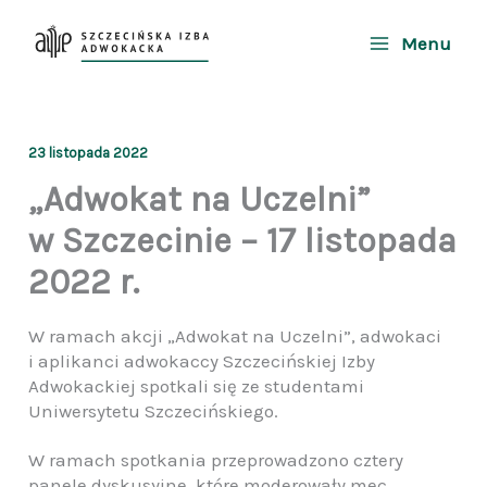
Przejdź
do
Menu
treści
23 listopada 2022
„Adwokat na Uczelni”
w Szczecinie – 17 listopada
2022 r.
W ramach akcji „Adwokat na Uczelni”, adwokaci
i aplikanci adwokaccy Szczecińskiej Izby
Adwokackiej spotkali się ze studentami
Uniwersytetu Szczecińskiego.
W ramach spotkania przeprowadzono cztery
panele dyskusyjne, które moderowały mec.