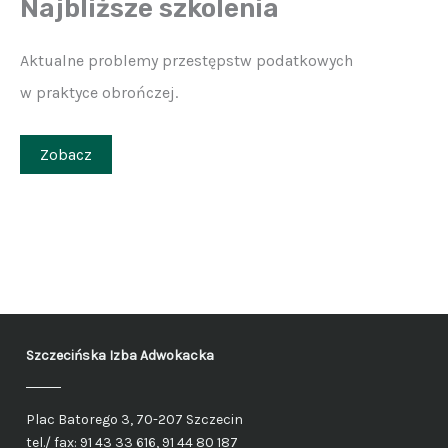
Najbliższe szkolenia
Aktualne problemy przestępstw podatkowych
w praktyce obrończej.
Zobacz
Szczecińska Izba Adwokacka
Plac Batorego 3, 70-207 Szczecin
tel./ fax: 91 43 33 616, 91 44 80 187