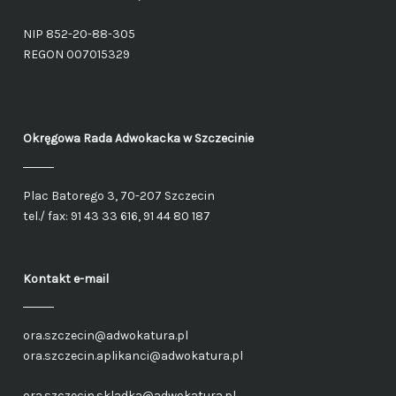
NIP 852-20-88-305
REGON 007015329
Okręgowa Rada Adwokacka
w Szczecinie
Plac Batorego 3, 70-207 Szczecin
tel./ fax: 91 43 33 616, 91 44 80 187
Kontakt e-mail
ora.szczecin@adwokatura.pl
ora.szczecin.aplikanci@adwokatura.pl
ora.szczecin.skladka@adwokatura.pl