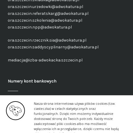
ora.szczecin.urzedowki@adwokatura.pl
ora.szczecin.referatskarg@adwokatura.pl
ora.szczecin.szkolenia@adwokatura.pl
ora.szczecin.npp@adwokatura.pl
ora.szczecin.rzecznik.sia@adwokatura.pl
ora.szczecin.saddyscyplinarny@adwokatura.pl
mediacja@izba-adwokacka.szczecin.pl
Numery kont bankowych
Fundusz administracyjny – ogólny
Nasza strona internetowa używa plików cookies (tzw.
40 1050 1559 1000 0090 3288 6591
ciasteczka) w celach statystycznych oraz
funkcjonalnych. Dzięki nim możemy indywidualnie
dostosować stronę do Twoich potrzeb. Każdy może
Fundusz aplikancki – ogólny
zaakceptować pliki cookies albo ma możliwość
17 1050 1559 1000 0090 3288 6617
wyłączenia ich w przeglądarce, dzięki czemu nie będą