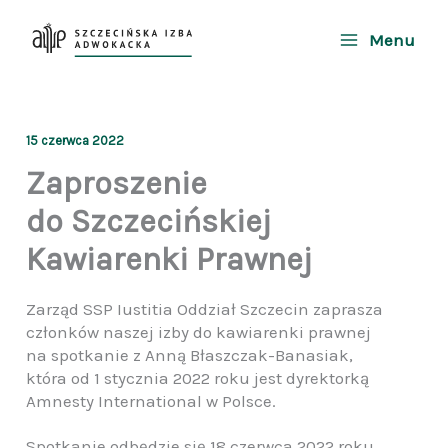
Przejdź
do
Menu
treści
15 czerwca 2022
Zaproszenie
do Szczecińskiej
Kawiarenki Prawnej
Zarząd SSP Iustitia Oddział Szczecin zaprasza
członków naszej izby do kawiarenki prawnej
na spotkanie z Anną Błaszczak-Banasiak,
która od 1 stycznia 2022 roku jest dyrektorką
Amnesty International w Polsce.
Spotkanie odbędzie się 18 czerwca 2022 roku