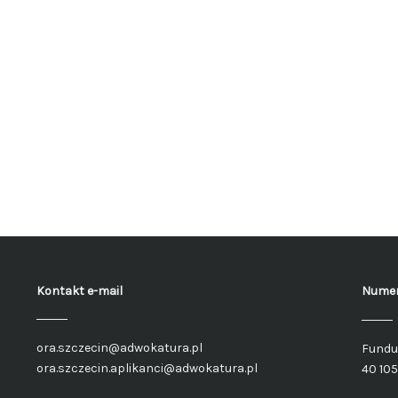
Kontakt e-mail
Numer
ora.szczecin@adwokatura.pl
Fundu
ora.szczecin.aplikanci@adwokatura.pl
40 10