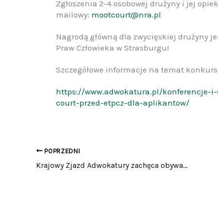
Zgłoszenia 2-4 osobowej drużyny i jej opi
mailowy:
mootcourt@nra.pl
Nagrodą główną dla zwycięskiej drużyny je
Praw Człowieka w Strasburgu!
Szczegółowe informacje na temat konkursu
https://www.adwokatura.pl/konferencje-i-
court-przed-etpcz-dla-aplikantow/
POPRZEDNI
Krajowy Zjazd Adwokatury zachęca obywateli do czynnego udziału w wyborach