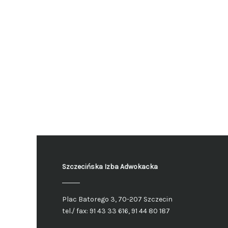
Szczecińska Izba Adwokacka
Plac Batorego 3, 70-207 Szczecin
tel./ fax: 91 43 33 616, 91 44 80 187