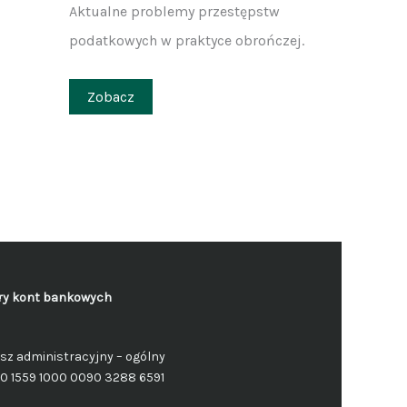
Aktualne problemy przestępstw
podatkowych w praktyce obrończej.
Zobacz
y kont bankowych
sz administracyjny – ogólny
50 1559 1000 0090 3288 6591