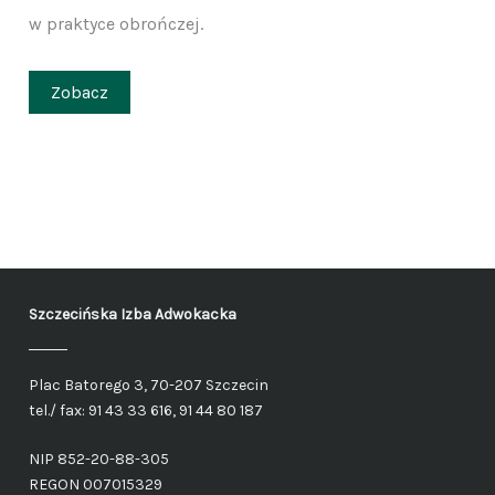
w praktyce obrończej.
Zobacz
Szczecińska Izba Adwokacka
Plac Batorego 3, 70-207 Szczecin
tel./ fax: 91 43 33 616, 91 44 80 187
NIP 852-20-88-305
REGON 007015329