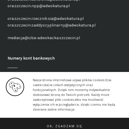
ora.szczecin.npp@adwokatura.pl
ora.szczecin.rzecznik.sia@adwokatura.pl
ora.szczecin.saddyscyplinarny@adwokatura.pl
mediacja@izba-adwokacka.szczecin.pl
Numery kont bankowych
Fundusz administracyjny – ogólny
Nasza strona internetowa używa plików cookies (tzw.
40 1050 1559 1000 0090 3288 6591
ciasteczka) w celach statystycznych oraz
funkcjonalnych. Dzięki nim możemy indywidualnie
dostosować stronę do Twoich potrzeb. Każdy może
Fundusz aplikancki – ogólny
zaakceptować pliki cookies albo ma możliwość
17 1050 1559 1000 0090 3288 6617
wyłączenia ich w przeglądarce, dzięki czemu nie będą
zbierane żadne informacje.
OK, ZGADZAM SIĘ