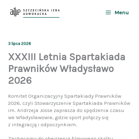
Przejdź
do
Menu
treści
3 lipca 2026
XXXIII Letnia Spartakiada
Prawników Władysławo
2026
Komitet Organizacyjny Spartakiady Prawników
2026, czyli Stowarzyszenie Spartakiada Prawników
im. Andrzeja Josse zaprasza do spędzenia czasu
we Władysławowie, gdzie sport połączy się
z integracją i odpoczynkiem.
Zachęcamy do obejrzenia filmowego skrótu