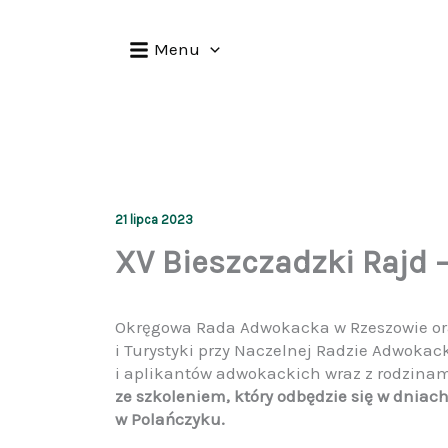
Przejdź
do
Menu
treści
21 lipca 2023
XV Bieszczadzki Rajd –
Okręgowa Rada Adwokacka w Rzeszowie oraz
i Turystyki przy Naczelnej Radzie Adwokac
i aplikantów adwokackich wraz z rodzinami
ze szkoleniem, który odbędzie się w dniach
w Polańczyku.