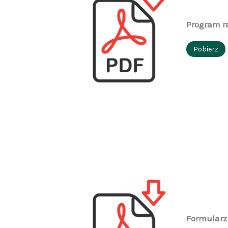
Program r
Pobierz
Formularz