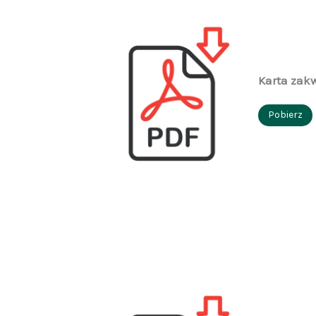
Karta zak
Pobierz