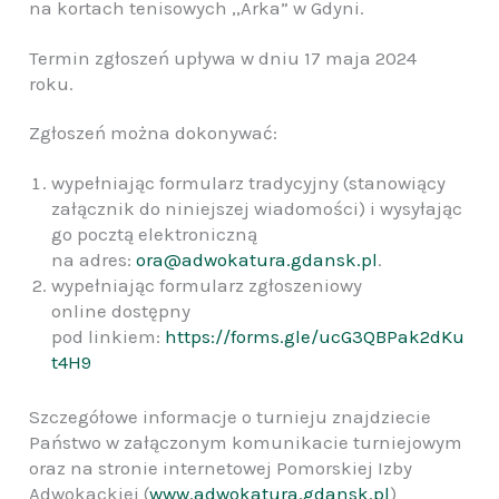
na kortach tenisowych ,,Arka” w Gdyni.
Termin zgłoszeń upływa w dniu 17 maja 2024
roku.
Zgłoszeń można dokonywać:
wypełniając formularz tradycyjny (stanowiący
załącznik do niniejszej wiadomości) i wysyłając
go pocztą elektroniczną
na adres:
ora@adwokatura.gdansk.pl
.
wypełniając formularz zgłoszeniowy
online dostępny
pod linkiem:
https://forms.gle/ucG3QBPak2dKu
t4H9
Szczegółowe informacje o turnieju znajdziecie
Państwo w załączonym komunikacie turniejowym
oraz na stronie internetowej Pomorskiej Izby
Adwokackiej (
www.adwokatura.gdansk.pl
)