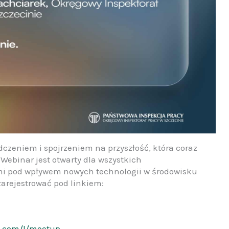
dczeniem i spojrzeniem na przyszłość, która coraz
 Webinar jest otwarty dla wszystkich
i pod wpływem nowych technologii w środowisku
 zarejestrować pod linkiem:
t.com/l/meetup-