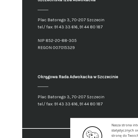
Plac Batorego 3, 70-207 Szczecin
tel./ fax: 91 43 33 616, 91 44 80 187
NIP 852-20-88-305
REGON 007015329
Okręgowa Rada Adwokacka
w Szczecinie
Plac Batorego 3, 70-207 Szczecin
tel./ fax: 91 43 33 616, 91 44 80 187
Nasza strona int
statystycznych 
stronę do Twoic