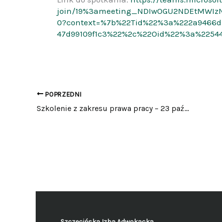
join/19%3ameeting_NDIwOGU2NDEtMWIzN
0?context=%7b%22Tid%22%3a%222a9466d3
47d99109f1c3%22%2c%22Oid%22%3a%22544
POPRZEDNI
Szkolenie z zakresu prawa pracy – 23 października 2025
Szczecińska Izba Adwokacka