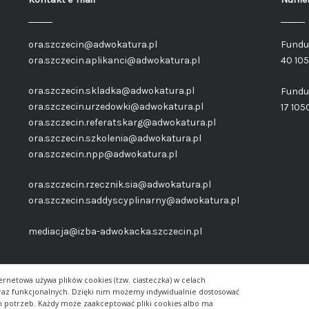
ora.szczecin@adwokatura.pl
Fundu
ora.szczecin.aplikanci@adwokatura.pl
40 10
ora.szczecin.skladka@adwokatura.pl
Fundu
ora.szczecin.urzedowki@adwokatura.pl
17 105
ora.szczecin.referatskarg@adwokatura.pl
ora.szczecin.szkolenia@adwokatura.pl
ora.szczecin.npp@adwokatura.pl
ora.szczecin.rzecznik.sia@adwokatura.pl
ora.szczecin.saddyscyplinarny@adwokatura.pl
mediacja@izba-adwokacka.szczecin.pl
ernetowa używa plików cookies (tzw. ciasteczka) w celach
oraz funkcjonalnych. Dzięki nim możemy indywidualnie dostosować
h potrzeb. Każdy może zaakceptować pliki cookies albo ma