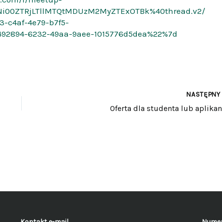
i00ZTRjLTllMTQtMDUzM2MyZTExOTBk%40thread.v2/
-c4af-4e79-b7f5-
92894-6232-49aa-9aee-1015776d5dea%22%7d
NASTĘPN
Oferta dla studenta lub aplikan
Kontakt e-mail
Numer