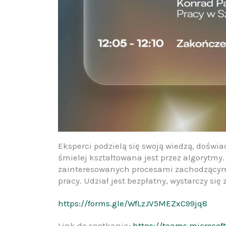
Eksperci podzielą się swoją wiedzą, doświa
śmielej kształtowana jest przez algorytmy.
zainteresowanych procesami zachodzącym
pracy. Udział jest bezpłatny, wystarczy się
https://forms.gle/WfLzJV5MEZxC99jq8
Link do spotkania:
https://teams.microsof