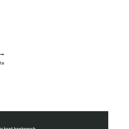
Y
ta
y kont bankowych