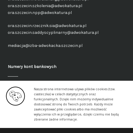
ora.szczecin.szkolenia@adwokatura.pl
ora.szczecin.npp@adwokatura.pl
ora.szczecin.rzecznik.sia@adwokatura.pl
ora.szczecin.saddyscyplinarny@adwokatura.pl
mediacja@izba-adwokacka.szczecin.pl
Numery kont bankowych
Fundusz administracyjny – ogólny
Nasza strona internetowa używa plików cookies (tzw.
40 1050 1559 1000 0090 3288 6591
ciasteczka) w celach statystycznych oraz
funkcjonalnych. Dzięki nim możemy indywidualnie
dostosować stronę do Twoich potrzeb. Każdy może
Fundusz aplikancki – ogólny
zaakceptować pliki cookies albo ma możliwość
17 1050 1559 1000 0090 3288 6617
wyłączenia ich w przeglądarce, dzięki czemu nie będą
zbierane żadne informacje.