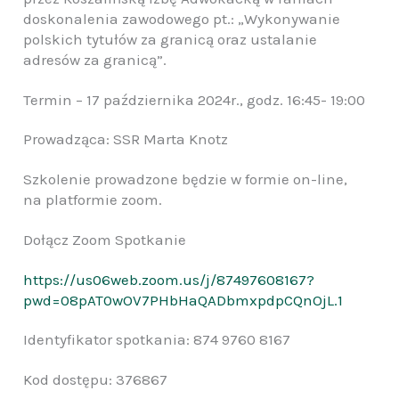
doskonalenia zawodowego pt.: „Wykonywanie
polskich tytułów za granicą oraz ustalanie
adresów za granicą”.
Termin – 17 października 2024r., godz. 16:45- 19:00
Prowadząca: SSR Marta Knotz
Szkolenie prowadzone będzie w formie on-line,
na platformie zoom.
Dołącz Zoom Spotkanie
https://us06web.zoom.us/j/87497608167?
pwd=08pAT0wOV7PHbHaQADbmxpdpCQnOjL.1
Identyfikator spotkania: 874 9760 8167
Kod dostępu: 376867