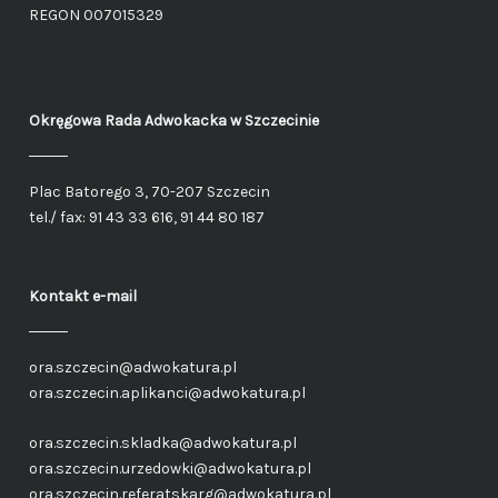
REGON 007015329
Okręgowa Rada Adwokacka
w Szczecinie
Plac Batorego 3, 70-207 Szczecin
tel./ fax: 91 43 33 616, 91 44 80 187
Kontakt e-mail
ora.szczecin@adwokatura.pl
ora.szczecin.aplikanci@adwokatura.pl
ora.szczecin.skladka@adwokatura.pl
ora.szczecin.urzedowki@adwokatura.pl
ora.szczecin.referatskarg@adwokatura.pl