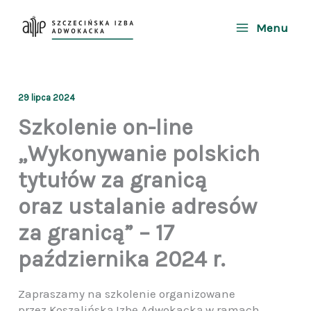
Przejdź
do
Menu
treści
29 lipca 2024
Szkolenie on-line
„Wykonywanie polskich
tytułów za granicą
oraz ustalanie adresów
za granicą” – 17
października 2024 r.
Zapraszamy na szkolenie organizowane
przez Koszalińską Izbę Adwokacką w ramach