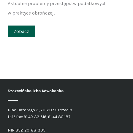
Aktualne problemy przestępstw podatkowych
w praktyce obrończej.
Zobacz
Szczecińska Izba Adwokacka
Plac Batorego 3, 70-207 Szczecin
tel./ fax: 91 43 33 616, 91 44 80 187
NIP 852-20-88-305