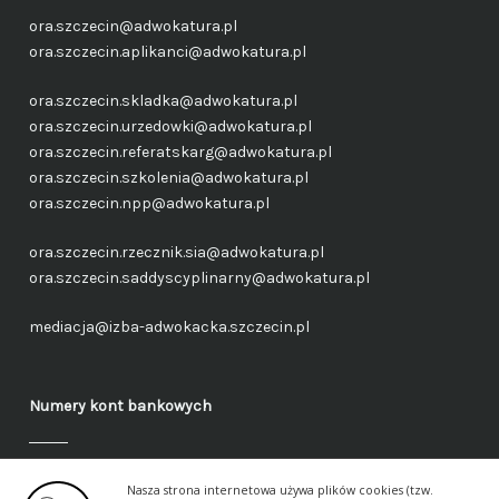
ora.szczecin@adwokatura.pl
ora.szczecin.aplikanci@adwokatura.pl
ora.szczecin.skladka@adwokatura.pl
ora.szczecin.urzedowki@adwokatura.pl
ora.szczecin.referatskarg@adwokatura.pl
ora.szczecin.szkolenia@adwokatura.pl
ora.szczecin.npp@adwokatura.pl
ora.szczecin.rzecznik.sia@adwokatura.pl
ora.szczecin.saddyscyplinarny@adwokatura.pl
mediacja@izba-adwokacka.szczecin.pl
Numery kont bankowych
Fundusz administracyjny – ogólny
Nasza strona internetowa używa plików cookies (tzw.