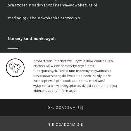
ora.szczecin.saddyscyplinarny@adwokatura.pl
mediacja@izba-adwokacka.szczecin.pl
Numery kont bankowych
Fundusz administracyjny – ogólny
Nasza strona internetowa używa plików cookies (tzw.
40 1050 1559 1000 0090 3288 6591
ciasteczka) w celach statystycznych oraz
funkcjonalnych. Dzięki nim możemy indywidualnie
dostosować stronę do Twoich potrzeb. Każdy może
Fundusz aplikancki – ogólny
zaakceptować pliki cookies albo ma możliwość
17 1050 1559 1000 0090 3288 6617
wyłączenia ich w przeglądarce, dzięki czemu nie będą
zbierane żadne informacje.
OK, ZGADZAM SIĘ
© 2026 Szczecińska Izba Adwokacka ·
Klauzule
informacyjne
·
Naczelna Rada Adwokacka
NIE ZGADZAM SIĘ