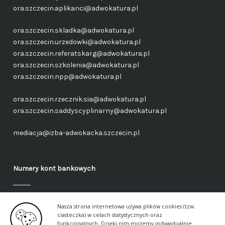
ora.szczecin.aplikanci@adwokatura.pl
ora.szczecin.skladka@adwokatura.pl
ora.szczecin.urzedowki@adwokatura.pl
ora.szczecin.referatskarg@adwokatura.pl
ora.szczecin.szkolenia@adwokatura.pl
ora.szczecin.npp@adwokatura.pl
ora.szczecin.rzecznik.sia@adwokatura.pl
ora.szczecin.saddyscyplinarny@adwokatura.pl
mediacja@izba-adwokacka.szczecin.pl
Numery kont bankowych
Fundusz administracyjny – ogólny
Nasza strona internetowa używa plików cookies (tzw.
40 1050 1559 1000 0090 3288 6591
ciasteczka) w celach statystycznych oraz
funkcjonalnych. Dzięki nim możemy indywidualnie