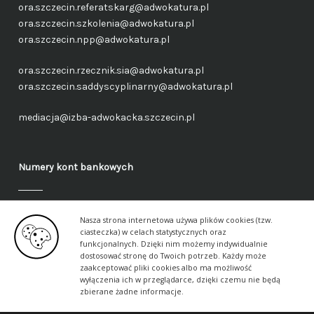
ora.szczecin.referatskarg@adwokatura.pl
ora.szczecin.szkolenia@adwokatura.pl
ora.szczecin.npp@adwokatura.pl
ora.szczecin.rzecznik.sia@adwokatura.pl
ora.szczecin.saddyscyplinarny@adwokatura.pl
mediacja@izba-adwokacka.szczecin.pl
Numery kont bankowych
Fundusz administracyjny – ogólny
Nasza strona internetowa używa plików cookies (tzw.
40 1050 1559 1000 0090 3288 6591
ciasteczka) w celach statystycznych oraz
funkcjonalnych. Dzięki nim możemy indywidualnie
dostosować stronę do Twoich potrzeb. Każdy może
Fundusz aplikancki – ogólny
zaakceptować pliki cookies albo ma możliwość
17 1050 1559 1000 0090 3288 6617
wyłączenia ich w przeglądarce, dzięki czemu nie będą
zbierane żadne informacje.