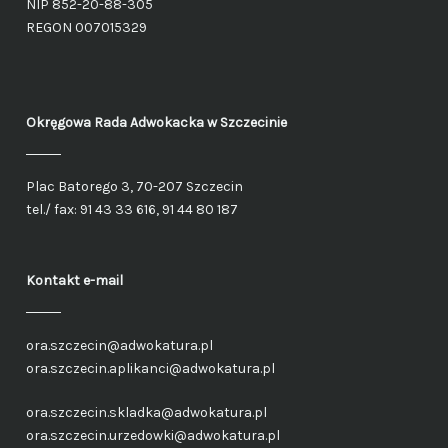
NIP 852-20-88-305
REGON 007015329
Okręgowa Rada Adwokacka
w Szczecinie
Plac Batorego 3, 70-207 Szczecin
tel./ fax: 91 43 33 616, 91 44 80 187
Kontakt e-mail
ora.szczecin@adwokatura.pl
ora.szczecin.aplikanci@adwokatura.pl
ora.szczecin.skladka@adwokatura.pl
ora.szczecin.urzedowki@adwokatura.pl