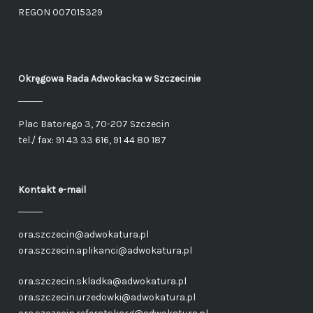
REGON 007015329
Okręgowa Rada Adwokacka
w Szczecinie
Plac Batorego 3, 70-207 Szczecin
tel./ fax: 91 43 33 616, 91 44 80 187
Kontakt e-mail
ora.szczecin@adwokatura.pl
ora.szczecin.aplikanci@adwokatura.pl
ora.szczecin.skladka@adwokatura.pl
ora.szczecin.urzedowki@adwokatura.pl