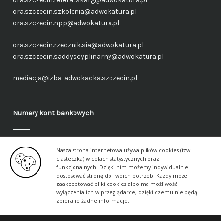
ora.szczecin.referatskarg@adwokatura.pl
ora.szczecin.szkolenia@adwokatura.pl
ora.szczecin.npp@adwokatura.pl
ora.szczecin.rzecznik.sia@adwokatura.pl
ora.szczecin.saddyscyplinarny@adwokatura.pl
mediacja@izba-adwokacka.szczecin.pl
Numery kont bankowych
Fundusz administracyjny – ogólny
Nasza strona internetowa używa plików cookies (tzw.
40 1050 1559 1000 0090 3288 6591
ciasteczka) w celach statystycznych oraz
funkcjonalnych. Dzięki nim możemy indywidualnie
dostosować stronę do Twoich potrzeb. Każdy może
Fundusz aplikancki – ogólny
zaakceptować pliki cookies albo ma możliwość
17 1050 1559 1000 0090 3288 6617
wyłączenia ich w przeglądarce, dzięki czemu nie będą
zbierane żadne informacje.