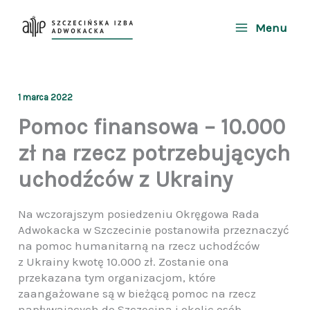
Przejdź
do
Menu
treści
1 marca 2022
Pomoc finansowa – 10.000
zł na rzecz potrzebujących
uchodźców z Ukrainy
Na wczorajszym posiedzeniu Okręgowa Rada
Adwokacka w Szczecinie postanowiła przeznaczyć
na pomoc humanitarną na rzecz uchodźców
z Ukrainy kwotę 10.000 zł. Zostanie ona
przekazana tym organizacjom, które
zaangażowane są w bieżącą pomoc na rzecz
napływających do Szczecina i okolic osób