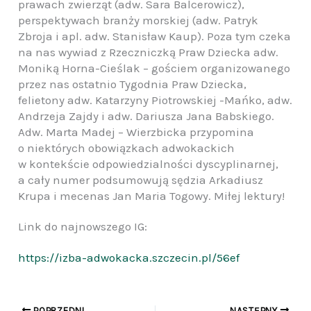
prawach zwierząt (adw. Sara Balcerowicz),
perspektywach branży morskiej (adw. Patryk
Zbroja i apl. adw. Stanisław Kaup). Poza tym czeka
na nas wywiad z Rzeczniczką Praw Dziecka adw.
Moniką Horna-Cieślak – gościem organizowanego
przez nas ostatnio Tygodnia Praw Dziecka,
felietony adw. Katarzyny Piotrowskiej -Mańko, adw.
Andrzeja Zajdy i adw. Dariusza Jana Babskiego.
Adw. Marta Madej – Wierzbicka przypomina
o niektórych obowiązkach adwokackich
w kontekście odpowiedzialności dyscyplinarnej,
a cały numer podsumowują sędzia Arkadiusz
Krupa i mecenas Jan Maria Togowy. Miłej lektury!
Link do najnowszego IG:
https://izba-adwokacka.szczecin.pl/56ef
POPRZEDNI
NASTĘPNY