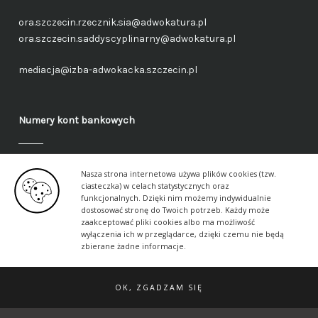
ora.szczecin.rzecznik.sia@adwokatura.pl
ora.szczecin.saddyscyplinarny@adwokatura.pl
mediacja@izba-adwokacka.szczecin.pl
Numery kont bankowych
Fundusz administracyjny – ogólny
Nasza strona internetowa używa plików cookies (tzw.
40 1050 1559 1000 0090 3288 6591
ciasteczka) w celach statystycznych oraz
funkcjonalnych. Dzięki nim możemy indywidualnie
dostosować stronę do Twoich potrzeb. Każdy może
Fundusz aplikancki – ogólny
zaakceptować pliki cookies albo ma możliwość
17 1050 1559 1000 0090 3288 6617
wyłączenia ich w przeglądarce, dzięki czemu nie będą
zbierane żadne informacje.
OK, ZGADZAM SIĘ
© 2026 Szczecińska Izba Adwokacka ·
Klauzule