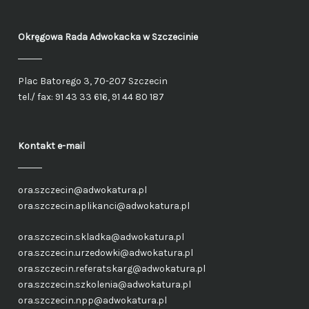
Okręgowa Rada Adwokacka
w Szczecinie
Plac Batorego 3, 70-207 Szczecin
tel./ fax: 91 43 33 616, 91 44 80 187
Kontakt e-mail
ora.szczecin@adwokatura.pl
ora.szczecin.aplikanci@adwokatura.pl
ora.szczecin.skladka@adwokatura.pl
ora.szczecin.urzedowki@adwokatura.pl
ora.szczecin.referatskarg@adwokatura.pl
ora.szczecin.szkolenia@adwokatura.pl
ora.szczecin.npp@adwokatura.pl