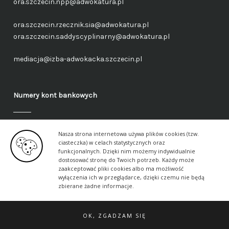
ora.szczecin.npp@adwokatura.pl
ora.szczecin.rzecznik.sia@adwokatura.pl
ora.szczecin.saddyscyplinarny@adwokatura.pl
mediacja@izba-adwokacka.szczecin.pl
Numery kont bankowych
Fundusz administracyjny – ogólny
Nasza strona internetowa używa plików cookies (tzw.
40 1050 1559 1000 0090 3288 6591
ciasteczka) w celach statystycznych oraz
funkcjonalnych. Dzięki nim możemy indywidualnie
dostosować stronę do Twoich potrzeb. Każdy może
Fundusz aplikancki – ogólny
zaakceptować pliki cookies albo ma możliwość
17 1050 1559 1000 0090 3288 6617
wyłączenia ich w przeglądarce, dzięki czemu nie będą
zbierane żadne informacje.
OK, ZGADZAM SIĘ
© 2026 Szczecińska Izba Adwokacka ·
Klauzule