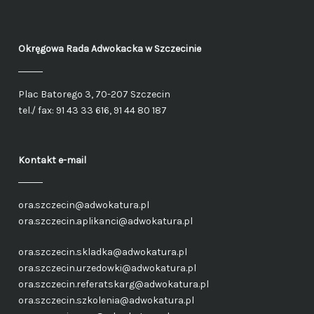
Okręgowa Rada Adwokacka
w Szczecinie
Plac Batorego 3, 70-207 Szczecin
tel./ fax: 91 43 33 616, 91 44 80 187
Kontakt e-mail
ora.szczecin@adwokatura.pl
ora.szczecin.aplikanci@adwokatura.pl
ora.szczecin.skladka@adwokatura.pl
ora.szczecin.urzedowki@adwokatura.pl
ora.szczecin.referatskarg@adwokatura.pl
ora.szczecin.szkolenia@adwokatura.pl