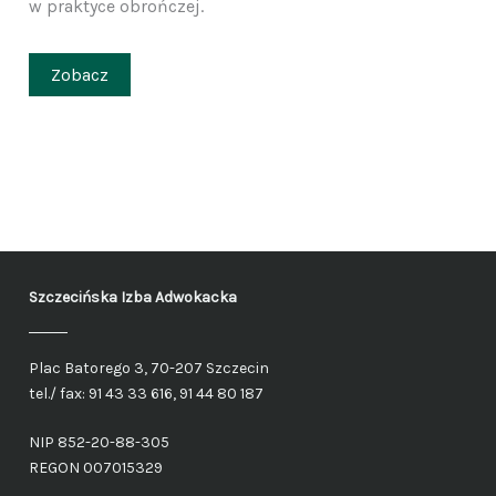
w praktyce obrończej.
Zobacz
Szczecińska Izba Adwokacka
Plac Batorego 3, 70-207 Szczecin
tel./ fax: 91 43 33 616, 91 44 80 187
NIP 852-20-88-305
REGON 007015329