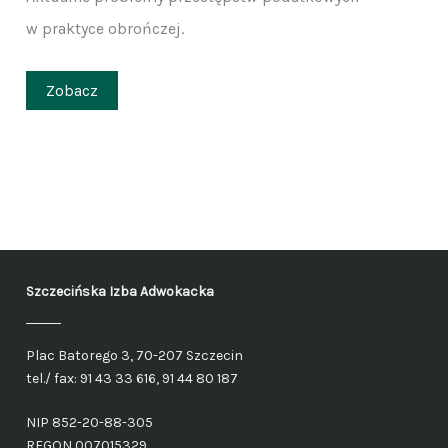
w praktyce obrończej.
Zobacz
Szczecińska Izba Adwokacka
Plac Batorego 3, 70-207 Szczecin
tel./ fax: 91 43 33 616, 91 44 80 187
NIP 852-20-88-305
REGON 007015329