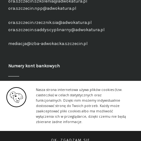
ora.szczecin.szkolenia@adwokatura.pl
ora.szczecin.npp@adwokatura.pl
ora.szczecin.rzecznik.sia@adwokatura.pl
ora.szczecin.saddyscyplinarny@adwokatura.pl
mediacja@izba-adwokacka.szczecin.pl
Numery kont bankowych
Fundusz administracyjny – ogólny
Nasza strona internetowa używa plików cookies (tzw.
40 1050 1559 1000 0090 3288 6591
ciasteczka) w celach statystycznych oraz
funkcjonalnych. Dzięki nim możemy indywidualnie
dostosować stronę do Twoich potrzeb. Każdy może
Fundusz aplikancki – ogólny
zaakceptować pliki cookies albo ma możliwość
17 1050 1559 1000 0090 3288 6617
wyłączenia ich w przeglądarce, dzięki czemu nie będą
zbierane żadne informacje.
OK, ZGADZAM SIĘ