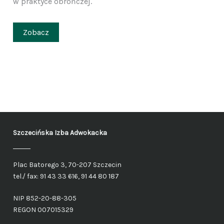
w praktyce obrończej.
Zobacz
Szczecińska Izba Adwokacka
Plac Batorego 3, 70-207 Szczecin
tel./ fax: 91 43 33 616, 91 44 80 187
NIP 852-20-88-305
REGON 007015329