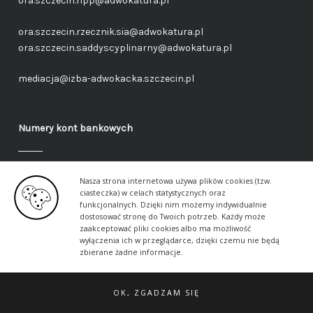
ora.szczecin.npp@adwokatura.pl
ora.szczecin.rzecznik.sia@adwokatura.pl
ora.szczecin.saddyscyplinarny@adwokatura.pl
mediacja@izba-adwokacka.szczecin.pl
Numery kont bankowych
Fundusz administracyjny – ogólny
Nasza strona internetowa używa plików cookies (tzw.
40 1050 1559 1000 0090 3288 6591
ciasteczka) w celach statystycznych oraz
funkcjonalnych. Dzięki nim możemy indywidualnie
dostosować stronę do Twoich potrzeb. Każdy może
Fundusz aplikancki – ogólny
zaakceptować pliki cookies albo ma możliwość
17 1050 1559 1000 0090 3288 6617
wyłączenia ich w przeglądarce, dzięki czemu nie będą
zbierane żadne informacje.
OK, ZGADZAM SIĘ
© 2026 Szczecińska Izba Adwokacka ·
Klauzule