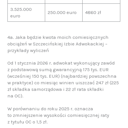
3.525.000
250.000 euro
4860 zł
euro
4a. Jaka będzie kwota moich comiesięcznych
obciążeń w Szczecińskiej Izbie Adwokackiej –
przykłady wyliczeń
Od 1 stycznia 2026 r. adwokat wykonujący zawód
z podstawową sumą gwarancyjną 175 tys. EUR
(wcześniej 150 tys. EUR) (najbardziej powszechna
w praktyce) co miesiąc winien uiszczać 247 zł (225
zł składka samorządowa i 22 zł rata składki
na OC).
W porównaniu do roku 2025 r. oznacza
to zmniejszenie wysokości comiesięcznej raty
z tytułu OC o 1,5 zł.