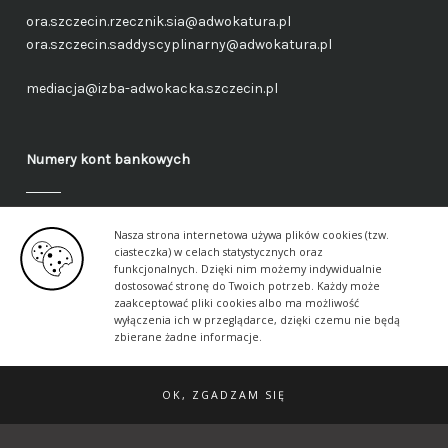
ora.szczecin.rzecznik.sia@adwokatura.pl
ora.szczecin.saddyscyplinarny@adwokatura.pl
mediacja@izba-adwokacka.szczecin.pl
Numery kont bankowych
Fundusz administracyjny – ogólny
Nasza strona internetowa używa plików cookies (tzw.
40 1050 1559 1000 0090 3288 6591
ciasteczka) w celach statystycznych oraz
funkcjonalnych. Dzięki nim możemy indywidualnie
dostosować stronę do Twoich potrzeb. Każdy może
Fundusz aplikancki – ogólny
zaakceptować pliki cookies albo ma możliwość
17 1050 1559 1000 0090 3288 6617
wyłączenia ich w przeglądarce, dzięki czemu nie będą
zbierane żadne informacje.
OK, ZGADZAM SIĘ
© 2026 Szczecińska Izba Adwokacka ·
Klauzule
informacyjne
·
Naczelna Rada Adwokacka