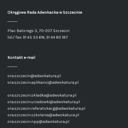
Okręgowa Rada Adwokacka
w Szczecinie
Plac Batorego 3, 70-207 Szczecin
tel./ fax: 91 43 33 616, 91 44 80 187
Kontakt e-mail
ora.szczecin@adwokatura.pl
ora.szczecin.aplikanci@adwokatura.pl
ora.szczecin.skladka@adwokatura.pl
ora.szczecin.urzedowki@adwokatura.pl
ora.szczecin.referatskarg@adwokatura.pl
ora.szczecin.szkolenia@adwokatura.pl
ora.szczecin.npp@adwokatura.pl