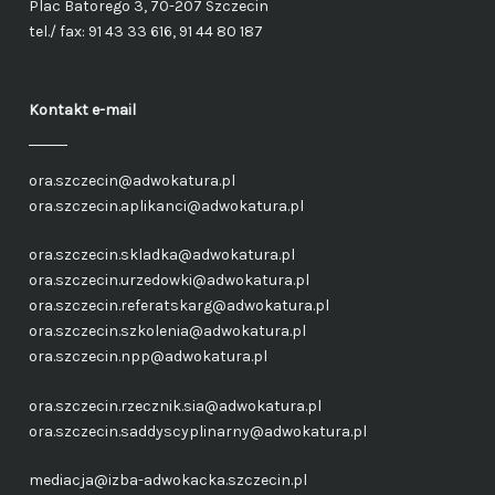
Plac Batorego 3, 70-207 Szczecin
tel./ fax: 91 43 33 616, 91 44 80 187
Kontakt e-mail
ora.szczecin@adwokatura.pl
ora.szczecin.aplikanci@adwokatura.pl
ora.szczecin.skladka@adwokatura.pl
ora.szczecin.urzedowki@adwokatura.pl
ora.szczecin.referatskarg@adwokatura.pl
ora.szczecin.szkolenia@adwokatura.pl
ora.szczecin.npp@adwokatura.pl
ora.szczecin.rzecznik.sia@adwokatura.pl
ora.szczecin.saddyscyplinarny@adwokatura.pl
mediacja@izba-adwokacka.szczecin.pl