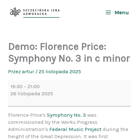
Przejdź
do
Menu
treści
Demo: Florence Price:
Symphony No. 3 in c minor
Przez
artur
/
25 listopada 2025
Demo:
19:30
–
21:00
Florence
26 listopada 2025
Price:
Symphony
No.
Florence Price's
Symphony No. 3
was
3
commissioned by the Works Progress
in
Administration's
Federal Music Project
during the
c
height of the Great Depression. It was first