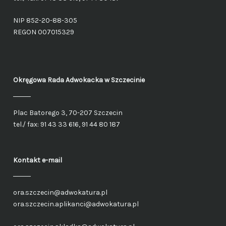
NIP 852-20-88-305
REGON 007015329
Okręgowa Rada Adwokacka
w Szczecinie
Plac Batorego 3, 70-207 Szczecin
tel./ fax: 91 43 33 616, 91 44 80 187
Kontakt e-mail
ora.szczecin@adwokatura.pl
ora.szczecin.aplikanci@adwokatura.pl