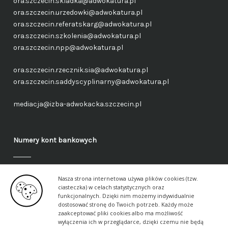
ora.szczecin.skladka@adwokatura.pl
ora.szczecin.urzedowki@adwokatura.pl
ora.szczecin.referatskarg@adwokatura.pl
ora.szczecin.szkolenia@adwokatura.pl
ora.szczecin.npp@adwokatura.pl
ora.szczecin.rzecznik.sia@adwokatura.pl
ora.szczecin.saddyscyplinarny@adwokatura.pl
mediacja@izba-adwokacka.szczecin.pl
Numery kont bankowych
Fundusz administracyjny – ogólny
Nasza strona internetowa używa plików cookies (tzw.
40 1050 1559 1000 0090 3288 6591
ciasteczka) w celach statystycznych oraz
funkcjonalnych. Dzięki nim możemy indywidualnie
dostosować stronę do Twoich potrzeb. Każdy może
Fundusz aplikancki – ogólny
zaakceptować pliki cookies albo ma możliwość
17 1050 1559 1000 0090 3288 6617
wyłączenia ich w przeglądarce, dzięki czemu nie będą