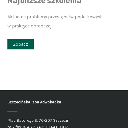
Najbliższe szkolenia
Aktualne problemy przestępstw podatkowych
w praktyce obrończej.
Zobacz
Szczecińska Izba Adwokacka
Plac Batorego 3, 70-207 Szczecin
tel./ fax: 91 43 33 616, 91 44 80 187