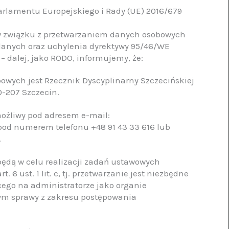
 Parlamentu Europejskiego i Rady (UE) 2016/679
h w związku z przetwarzaniem danych osobowych
danych oraz uchylenia dyrektywy 95/46/WE
– dalej, jako RODO, informujemy, że:
owych jest Rzecznik Dyscyplinarny Szczecińskiej
0-207 Szczecin.
możliwy pod adresem e-mail:
 pod numerem telefonu +48 91 43 33 616 lub
a.
ędą w celu realizacji zadań ustawowych
 6 ust. 1 lit. c, tj. przetwarzanie jest niezbędne
ego na administratorze jako organie
ym sprawy z zakresu postępowania