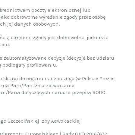
ośrednictwem poczty elektronicznej lub
 jako dobrowolne wyrażenie zgody przez osobę
ych jej danych osobowych.
ścią odrębnej zgody jest dobrowolne, jednakże
celu.
e zautomatyzowane decyzje (decyzje bez udziału
 podlegały profilowaniu.
a skargi do organu nadzorczego (w Polsce: Prezes
zna Pani/Pan, że przetwarzanie
ani/Pana dotyczących narusza przepisy RODO.
go Szczecińskiej Izby Adwokackiej
 Parlamentu Europejskiego i Rady (UE) 2016/679