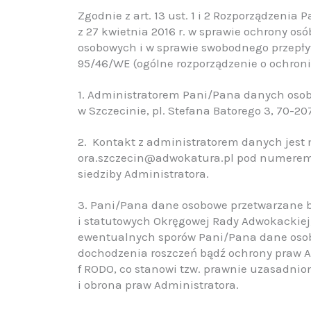
Zgodnie z art. 13 ust. 1 i 2 Rozporządzenia
z 27 kwietnia 2016 r. w sprawie ochrony o
osobowych i w sprawie swobodnego przepły
95/46/WE (ogólne rozporządzenie o ochronie
1. Administratorem Pani/Pana danych os
w Szczecinie, pl. Stefana Batorego 3, 70-20
2. Kontakt z administratorem danych jest
ora.szczecin@adwokatura.pl pod numerem t
siedziby Administratora.
3. Pani/Pana dane osobowe przetwarzane b
i statutowych Okręgowej Rady Adwokackiej, 
ewentualnych sporów Pani/Pana dane osob
dochodzenia roszczeń bądź ochrony praw Admi
f RODO, co stanowi tzw. prawnie uzasadnion
i obrona praw Administratora.