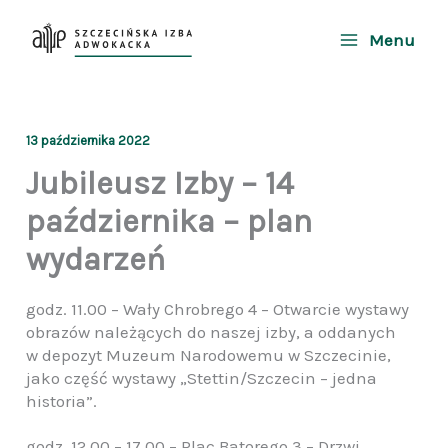
Przejdź
do
Menu
treści
13 października 2022
Jubileusz Izby – 14
października – plan
wydarzeń
godz. 11.00 – Wały Chrobrego 4 – Otwarcie wystawy
obrazów należących do naszej izby, a oddanych
w depozyt Muzeum Narodowemu w Szczecinie,
jako część wystawy „Stettin/Szczecin – jedna
historia”.
godz. 12.00 – 17.00 – Plac Batorego 3 – Drzwi