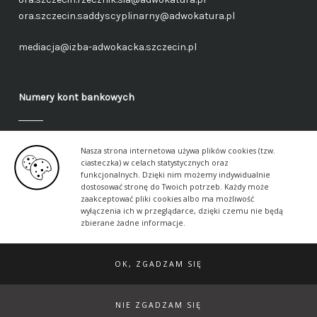
ora.szczecin.saddyscyplinarny@adwokatura.pl
mediacja@izba-adwokacka.szczecin.pl
Numery kont bankowych
Fundusz administracyjny – ogólny
Nasza strona internetowa używa plików cookies (tzw.
40 1050 1559 1000 0090 3288 6591
ciasteczka) w celach statystycznych oraz
funkcjonalnych. Dzięki nim możemy indywidualnie
dostosować stronę do Twoich potrzeb. Każdy może
Fundusz aplikancki – ogólny
zaakceptować pliki cookies albo ma możliwość
17 1050 1559 1000 0090 3288 6617
wyłączenia ich w przeglądarce, dzięki czemu nie będą
zbierane żadne informacje.
OK, ZGADZAM SIĘ
© 2026 Szczecińska Izba Adwokacka ·
Klauzule
informacyjne
·
Naczelna Rada Adwokacka
NIE ZGADZAM SIĘ