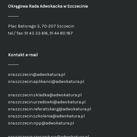
Okręgowa Rada Adwokacka
w Szczecinie
Plac Batorego 3, 70-207 Szczecin
tel./ fax: 91 43 33 616, 91 44 80 187
Kontakt e-mail
ora.szczecin@adwokatura.pl
ora.szczecin.aplikanci@adwokatura.pl
ora.szczecin.skladka@adwokatura.pl
ora.szczecin.urzedowki@adwokatura.pl
ora.szczecin.referatskarg@adwokatura.pl
ora.szczecin.szkolenia@adwokatura.pl
ora.szczecin.npp@adwokatura.pl
ora.szczecin.rzecznik.sia@adwokatura.pl