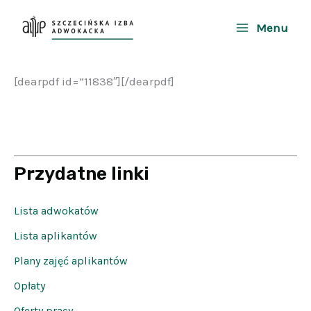
Przejdź
do
Menu
treści
[dearpdf id=”11838″][/dearpdf]
Przydatne linki
Lista adwokatów
Lista aplikantów
Plany zajęć aplikantów
Opłaty
Oferty pracy