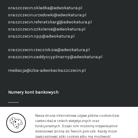
ora.szczecin.skladka@adwokatura.pl
ora.szczecin.urzedowki@adwokatura.pl
ora.szczecin.referatskarg@adwokatura.pl
ora.szczecin.szkolenia@adwokatura.pl
ora.szczecin.npp@adwokatura.pl
ora.szczecin.rzecznik.sia@adwokatura.pl
ora.szczecin.saddyscyplinarny@adwokatura.pl
mediacja@izba-adwokacka.szczecin.pl
Numery kont bankowych
Fundusz administracyjny – ogólny
Nasza strona internetowa używa plików cookies (tzw.
40 1050 1559 1000 0090 3288 6591
ciasteczka) w celach statystycznych oraz
funkcjonalnych. Dzięki nim możemy indywidualnie
dostosować stronę do Twoich potrzeb. Każdy może
Fundusz aplikancki – ogólny
zaakceptować pliki cookies albo ma możliwość