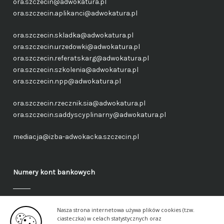
ora.szczecin@adwokatura.pl
ora.szczecin.aplikanci@adwokatura.pl
ora.szczecin.skladka@adwokatura.pl
ora.szczecin.urzedowki@adwokatura.pl
ora.szczecin.referatskarg@adwokatura.pl
ora.szczecin.szkolenia@adwokatura.pl
ora.szczecin.npp@adwokatura.pl
ora.szczecin.rzecznik.sia@adwokatura.pl
ora.szczecin.saddyscyplinarny@adwokatura.pl
mediacja@izba-adwokacka.szczecin.pl
Numery kont bankowych
Fundusz administracyjny – ogólny
Nasza strona internetowa używa plików cookies (tzw.
40 1050 1559 1000 0090 3288 6591
ciasteczka) w celach statystycznych oraz