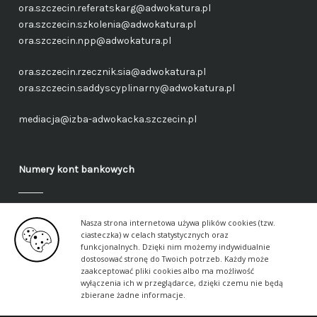
ora.szczecin.referatskarg@adwokatura.pl
ora.szczecin.szkolenia@adwokatura.pl
ora.szczecin.npp@adwokatura.pl
ora.szczecin.rzecznik.sia@adwokatura.pl
ora.szczecin.saddyscyplinarny@adwokatura.pl
mediacja@izba-adwokacka.szczecin.pl
Numery kont bankowych
Fundusz administracyjny – ogólny
Nasza strona internetowa używa plików cookies (tzw.
40 1050 1559 1000 0090 3288 6591
ciasteczka) w celach statystycznych oraz
funkcjonalnych. Dzięki nim możemy indywidualnie
dostosować stronę do Twoich potrzeb. Każdy może
Fundusz aplikancki – ogólny
zaakceptować pliki cookies albo ma możliwość
17 1050 1559 1000 0090 3288 6617
wyłączenia ich w przeglądarce, dzięki czemu nie będą
zbierane żadne informacje.