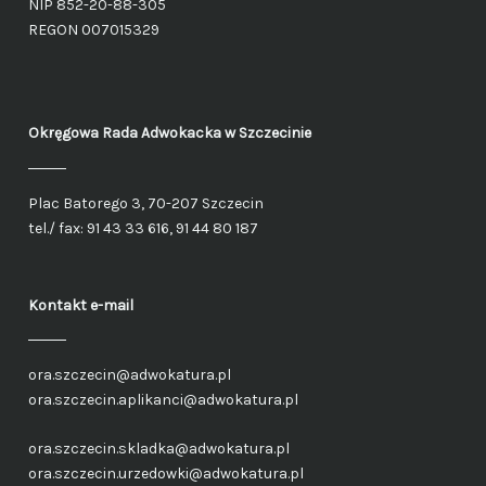
NIP 852-20-88-305
REGON 007015329
Okręgowa Rada Adwokacka
w Szczecinie
Plac Batorego 3, 70-207 Szczecin
tel./ fax: 91 43 33 616, 91 44 80 187
Kontakt e-mail
ora.szczecin@adwokatura.pl
ora.szczecin.aplikanci@adwokatura.pl
ora.szczecin.skladka@adwokatura.pl
ora.szczecin.urzedowki@adwokatura.pl