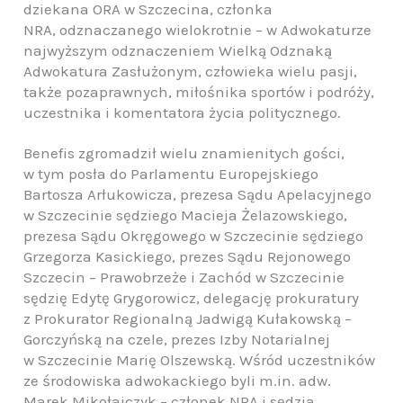
dziekana ORA w Szczecina, członka
NRA, odznaczanego wielokrotnie – w Adwokaturze
najwyższym odznaczeniem Wielką Odznaką
Adwokatura Zasłużonym, człowieka wielu pasji,
także pozaprawnych, miłośnika sportów i podróży,
uczestnika i komentatora życia politycznego.
Benefis zgromadził wielu znamienitych gości,
w tym posła do Parlamentu Europejskiego
Bartosza Arłukowicza, prezesa Sądu Apelacyjnego
w Szczecinie sędziego Macieja Żelazowskiego,
prezesa Sądu Okręgowego w Szczecinie sędziego
Grzegorza Kasickiego, prezes Sądu Rejonowego
Szczecin – Prawobrzeże i Zachód w Szczecinie
sędzię Edytę Grygorowicz, delegację prokuratury
z Prokurator Regionalną Jadwigą Kułakowską –
Gorczyńską na czele, prezes Izby Notarialnej
w Szczecinie Marię Olszewską. Wśród uczestników
ze środowiska adwokackiego byli m.in. adw.
Marek Mikołajczyk – członek NRA i sędzia