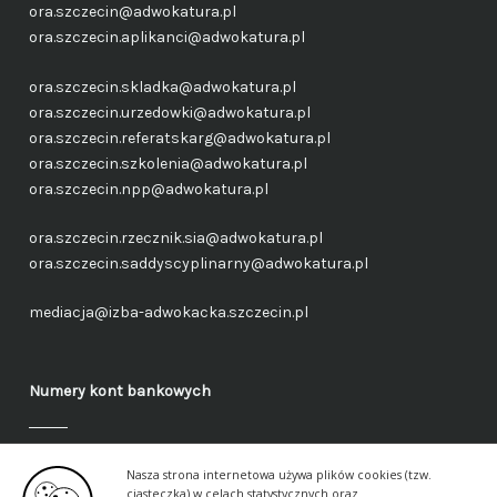
ora.szczecin@adwokatura.pl
ora.szczecin.aplikanci@adwokatura.pl
ora.szczecin.skladka@adwokatura.pl
ora.szczecin.urzedowki@adwokatura.pl
ora.szczecin.referatskarg@adwokatura.pl
ora.szczecin.szkolenia@adwokatura.pl
ora.szczecin.npp@adwokatura.pl
ora.szczecin.rzecznik.sia@adwokatura.pl
ora.szczecin.saddyscyplinarny@adwokatura.pl
mediacja@izba-adwokacka.szczecin.pl
Numery kont bankowych
Fundusz administracyjny – ogólny
Nasza strona internetowa używa plików cookies (tzw.
40 1050 1559 1000 0090 3288 6591
ciasteczka) w celach statystycznych oraz