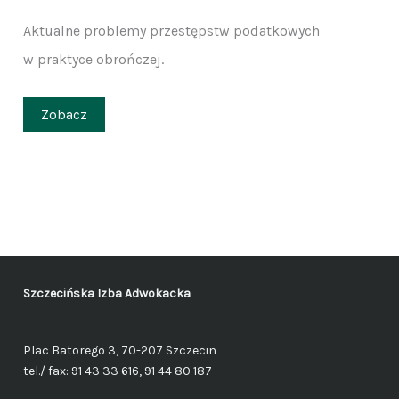
Aktualne problemy przestępstw podatkowych
w praktyce obrończej.
Zobacz
Szczecińska Izba Adwokacka
Plac Batorego 3, 70-207 Szczecin
tel./ fax: 91 43 33 616, 91 44 80 187