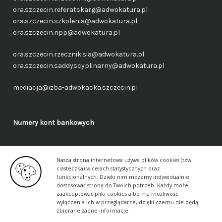
ora.szczecin.referatskarg@adwokatura.pl
ora.szczecin.szkolenia@adwokatura.pl
ora.szczecin.npp@adwokatura.pl
ora.szczecin.rzecznik.sia@adwokatura.pl
ora.szczecin.saddyscyplinarny@adwokatura.pl
mediacja@izba-adwokacka.szczecin.pl
Numery kont bankowych
Fundusz administracyjny – ogólny
Nasza strona internetowa używa plików cookies (tzw.
40 1050 1559 1000 0090 3288 6591
ciasteczka) w celach statystycznych oraz
funkcjonalnych. Dzięki nim możemy indywidualnie
dostosować stronę do Twoich potrzeb. Każdy może
Fundusz aplikancki – ogólny
zaakceptować pliki cookies albo ma możliwość
17 1050 1559 1000 0090 3288 6617
wyłączenia ich w przeglądarce, dzięki czemu nie będą
zbierane żadne informacje.