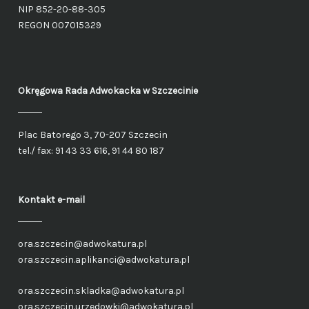
NIP 852-20-88-305
REGON 007015329
Okręgowa Rada Adwokacka
w Szczecinie
Plac Batorego 3, 70-207 Szczecin
tel./ fax: 91 43 33 616, 91 44 80 187
Kontakt e-mail
ora.szczecin@adwokatura.pl
ora.szczecin.aplikanci@adwokatura.pl
ora.szczecin.skladka@adwokatura.pl
ora.szczecin.urzedowki@adwokatura.pl